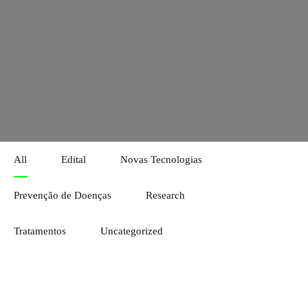
Acompanhe novidades e informações de nossa equipe, feitas
para você.
All
Edital
Novas Tecnologias
Prevenção de Doenças
Research
Tratamentos
Uncategorized