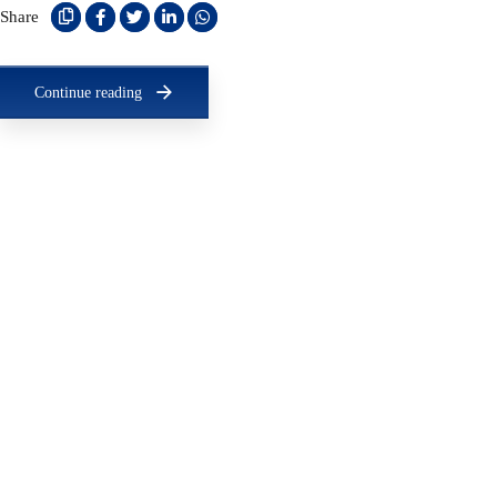
Share
Continue reading
grupo@angiorad.com.br
(81) 3334-5353