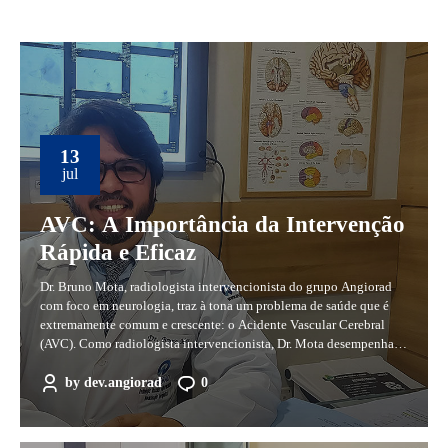
13
jul
AVC: A Importância da Intervenção
Rápida e Eficaz
Dr. Bruno Mota, radiologista intervencionista do grupo Angiorad
com foco em neurologia, traz à tona um problema de saúde que é
extremamente comum e crescente: o Acidente Vascular Cerebral
(AVC). Como radiologista intervencionista, Dr. Mota desempenha
um papel crucial no tratamento emergencial de pacientes que
sofrem um AVC. O AVC ocorre quando um coágulo de...
by
dev.angiorad
0