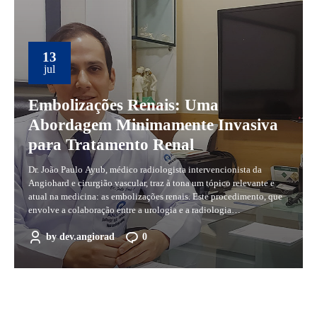
13
jul
Embolizações Renais: Uma
Abordagem Minimamente Invasiva
para Tratamento Renal
Dr. João Paulo Ayub, médico radiologista intervencionista da
Angiohard e cirurgião vascular, traz à tona um tópico relevante e
atual na medicina: as embolizações renais. Este procedimento, que
envolve a colaboração entre a urologia e a radiologia
intervencionista, tem uma variedade de aplicações importantes. As
embolizações renais são frequentemente utilizadas para tratar
by
dev.angiorad
0
complicações que podem...