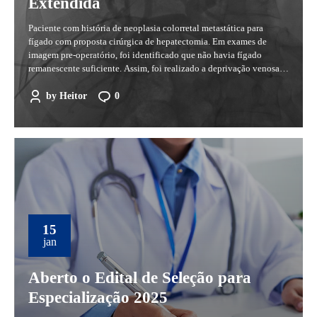
Extendida
Paciente com história de neoplasia colorretal metastática para
fígado com proposta cirúrgica de hepatectomia. Em exames de
imagem pre-operatório, foi identificado que não havia fígado
remanescente suficiente. Assim, foi realizado a deprivação venosa
hepática extendida (embolização portal direita + embolização de
veia hepática direita, média e acessória). Clique aqui para baixar o
by
Heitor
0
caso em...
15
jan
Aberto o Edital de Seleção para
Especialização 2025