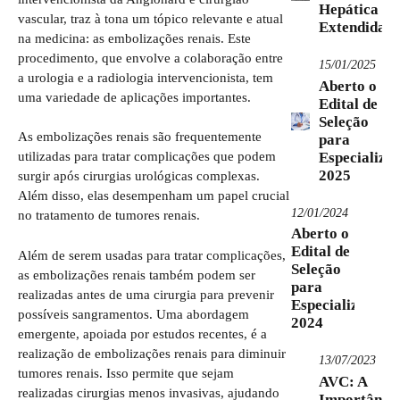
Hepática
vascular, traz à tona um tópico relevante e atual
Extendida
na medicina: as embolizações renais. Este
procedimento, que envolve a colaboração entre
15/01/2025
a urologia e a radiologia intervencionista, tem
Aberto o
uma variedade de aplicações importantes.
Edital de
Seleção
As embolizações renais são frequentemente
para
Especializa
utilizadas para tratar complicações que podem
2025
surgir após cirurgias urológicas complexas.
Além disso, elas desempenham um papel crucial
12/01/2024
no tratamento de tumores renais.
Aberto o
Edital de
Além de serem usadas para tratar complicações,
Seleção
as embolizações renais também podem ser
para
realizadas antes de uma cirurgia para prevenir
Especialização
possíveis sangramentos. Uma abordagem
2024
emergente, apoiada por estudos recentes, é a
realização de embolizações renais para diminuir
13/07/2023
tumores renais. Isso permite que sejam
AVC: A
realizadas cirurgias menos invasivas, ajudando
Importânci