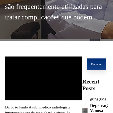
são frequentemente utilizadas para
tratar complicações que podem...
Pesquisar
por:
Recent
Posts
08/06/2026
Deprivação
Dr. João Paulo Ayub, médico radiologista
Venosa
intervencionista da Angiohard e cirurgião