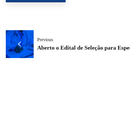
Navegação
Previous
de
Aberto o Edital de Seleção para Espe
Post