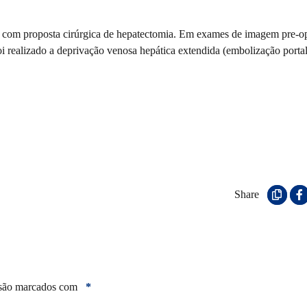
ado com proposta cirúrgica de hepatectomia. Em exames de imagem pre-op
oi realizado a deprivação venosa hepática extendida (embolização portal
Share
 são marcados com
*