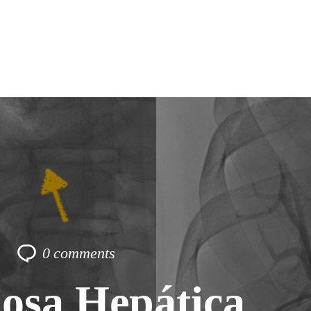
0
comments
osa Hepática