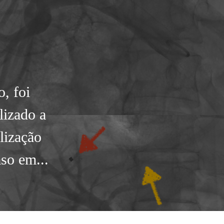
, foi
lizado a
lização
aso em...