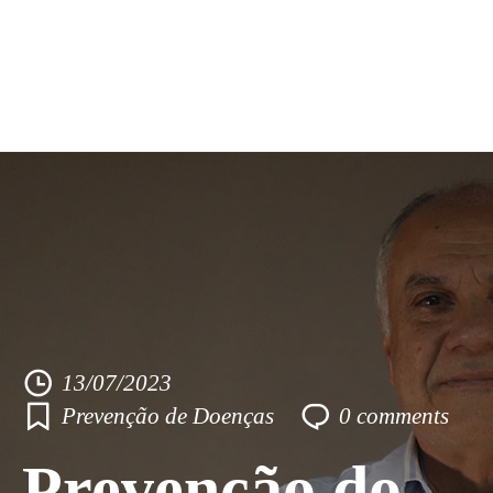
Skip
Home
to
Blog Angiorad
content
Casos de Estudo
Fale Conosco
+55 81 3334-5353
13/07/2023
Prevenção de Doenças
0
comments
Prevenção do