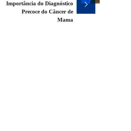
de
Importância do Diagnóstico
Precoce do Câncer de
Post
Mama
grupo@angiorad.com.br
(81) 3334-5353