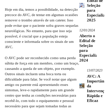
Edital de
Seleção
Hoje em dia, temos a possibilidade, na detecção
para
Especializa
precoce do AVC, de tentar em algumas ocasiões
2025
remover o trombo através de um cateter. Isso
pode evitar que o paciente sofra graves sequelas
12/01/2024
neurológicas. No entanto, para que isso seja
Aberto o
possível, é crucial que a população esteja
Edital de
consciente e informada sobre os sinais de um
Seleção
AVC.
para
Especialização
O AVC pode ser reconhecido como uma perda
2024
súbita de força em um membro, como um braço,
causando a queda de um objeto, por exemplo.
13/07/2023
Outros sinais incluem uma boca torta ou
AVC: A
dificuldade para falar. Se você notar que algum
Importânci
amigo ou parente está apresentando esses
da
sintomas, leve-o rapidamente para um grande
Intervenção
centro que tenha as condições necessárias para
Rápida e
Eficaz
recebê-lo, com todo o equipamento e pessoal
necessário para que sejam tomadas todas as